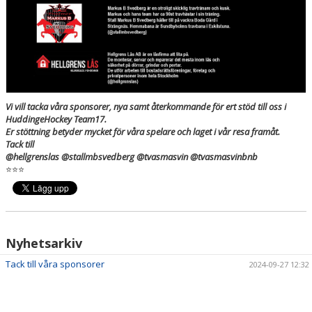
Vi vill tacka våra sponsorer, nya samt återkommande för ert stöd till oss i
HuddingeHockey Team17.
Er stöttning betyder mycket för våra spelare och laget i vår resa framåt.
Tack till
@hellgrenslas @stallmbsvedberg @tvasmasvin @tvasmasvinbnb
⭐️⭐️⭐️
Nyhetsarkiv
Tack till våra sponsorer
2024-09-27 12:32