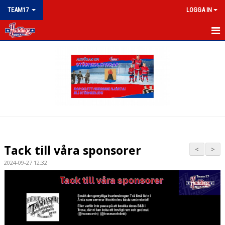
TEAM17
LOGGA IN
TEAM 17
NYHETER
KALENDER
MATCHER
TRUPPEN
Tack till våra sponsorer
<
>
BILDGALLERI
2024-09-27 12:32
DOKUMENT
KONTAKT