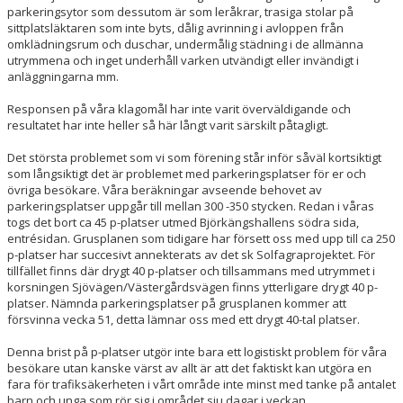
parkeringsytor som dessutom är som leråkrar, trasiga stolar på
sittplatsläktaren som inte byts, dålig avrinning i avloppen från
omklädningsrum och duschar, undermålig städning i de allmänna
utrymmena och inget underhåll varken utvändigt eller invändigt i
anläggningarna mm.
Responsen på våra klagomål har inte varit överväldigande och
resultatet har inte heller så här långt varit särskilt påtagligt.
Det största problemet som vi som förening står inför såväl kortsiktigt
som långsiktigt det är problemet med parkeringsplatser för er och
övriga besökare. Våra beräkningar avseende behovet av
parkeringsplatser uppgår till mellan 300 -350 stycken. Redan i våras
togs det bort ca 45 p-platser utmed Björkängshallens södra sida,
entrésidan. Grusplanen som tidigare har försett oss med upp till ca 250
p-platser har succesivt annekterats av det sk Solfagraprojektet. För
tillfället finns där drygt 40 p-platser och tillsammans med utrymmet i
korsningen Sjövägen/Västergårdsvägen finns ytterligare drygt 40 p-
platser. Nämnda parkeringsplatser på grusplanen kommer att
försvinna vecka 51, detta lämnar oss med ett drygt 40-tal platser.
Denna brist på p-platser utgör inte bara ett logistiskt problem för våra
besökare utan kanske värst av allt är att det faktiskt kan utgöra en
fara för trafiksäkerheten i vårt område inte minst med tanke på antalet
barn och unga som rör sig i området sju dagar i veckan.