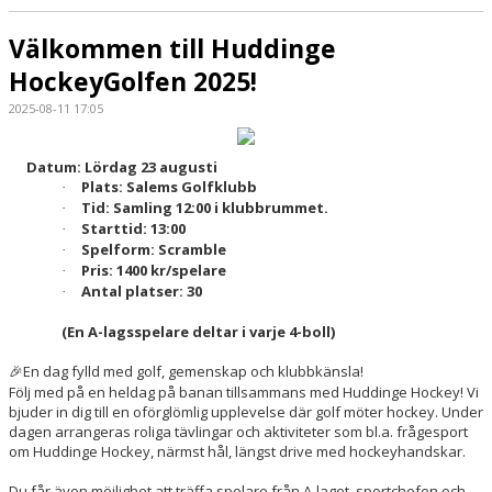
Välkommen till Huddinge
HockeyGolfen 2025!
2025-08-11 17:05
Datum: Lördag 23 augusti
Plats: Salems Golfklubb
·
Tid: Samling 12:00 i klubbrummet.
·
Starttid: 13:00
·
Spelform: Scramble
·
Pris: 1400 kr/spelare
·
Antal platser: 30
·
(En A-lagsspelare deltar i varje 4-boll)
En dag fylld med golf, gemenskap och klubbkänsla!
🎉
Följ med på en heldag på banan tillsammans med Huddinge Hockey! Vi
bjuder in dig till en oförglömlig upplevelse där golf möter hockey. Under
dagen arrangeras roliga tävlingar och aktiviteter som bl.a. frågesport
om Huddinge Hockey, närmst hål, längst drive med hockeyhandskar.
Du får även möjlighet att träffa spelare från A-laget, sportchefen och