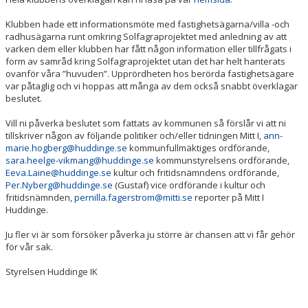
Klubben hade ett informationsmöte med fastighetsägarna/villa -och
radhusägarna runt omkring Solfagraprojektet med anledning av att
varken dem eller klubben har fått någon information eller tillfrågats i
form av samråd kring Solfagraprojektet utan det har helt hanterats
ovanför våra ”huvuden”. Upprördheten hos berörda fastighetsägare
var påtaglig och vi hoppas att många av dem också snabbt överklagar
beslutet.
Vill ni påverka beslutet som fattats av kommunen så förslår vi att ni
tillskriver någon av följande politiker och/eller tidningen Mitt I,
ann-
marie.hogberg@huddinge.se
kommunfullmäktiges ordförande,
sara.heelge-vikmang@huddinge.se
kommunstyrelsens ordförande,
Eeva.Laine@huddinge.se
kultur och fritidsnämndens ordförande,
Per.Nyberg@huddinge.se
(Gustaf) vice ordförande i kultur och
fritidsnämnden,
pernilla.fagerstrom@mitti.se
reporter på Mitt I
Huddinge.
Ju fler vi är som försöker påverka ju större är chansen att vi får gehör
för vår sak.
Styrelsen Huddinge IK