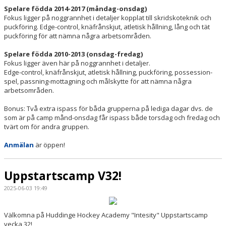
Spelare födda 2014-2017 (måndag-onsdag)
Fokus ligger på noggrannhet i detaljer kopplat till skridskoteknik och
puckföring. Edge-control, knäfrånskjut, atletisk hållning, lång och tät
puckföring för att nämna några arbetsområden.
Spelare födda 2010-2013 (onsdag-fredag)
Fokus ligger även här på noggrannhet i detaljer.
Edge-control, knäfrånskjut, atletisk hållning, puckföring, possession-
spel, passning-mottagning och målskytte för att nämna några
arbetsområden.
Bonus: Två extra ispass för båda grupperna på lediga dagar dvs. de
som är på camp månd-onsdag får ispass både torsdag och fredag och
tvärt om för andra gruppen.
Anmälan
är öppen!
Uppstartscamp V32!
2025-06-03 19:49
Välkomna på Huddinge Hockey Academy "Intesity" Uppstartscamp
vecka 32!