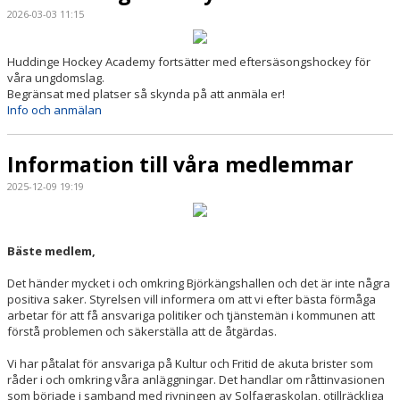
2026-03-03 11:15
Huddinge Hockey Academy fortsätter med eftersäsongshockey för
våra ungdomslag.
Begränsat med platser så skynda på att anmäla er!
Info och anmälan
Information till våra medlemmar
2025-12-09 19:19
Bäste medlem,
Det händer mycket i och omkring Björkängshallen och det är inte några
positiva saker. Styrelsen vill informera om att vi efter bästa förmåga
arbetar för att få ansvariga politiker och tjänstemän i kommunen att
förstå problemen och säkerställa att de åtgärdas.
Vi har påtalat för ansvariga på Kultur och Fritid de akuta brister som
råder i och omkring våra anläggningar. Det handlar om råttinvasionen
som började i samband med rivningen av Solfagraskolan, otillräckliga