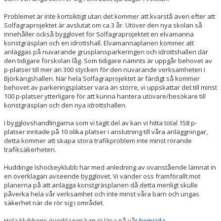
Problemet är inte kortsiktigt utan det kommer att kvarstå även efter att
Solfagraprojektet är avslutat om ca 3 år. Utöver den nya skolan så
innehåller också bygglovet för Solfagraprojektet en elvamanna
konstgräsplan och en idrottshall. Elvamannaplanen kommer att
anläggas på nuvarande grusplansparkeringen och idrottshallen där
den tidigare förskolan låg. Som tidigare nämnts är uppgår behovet av
p-platser till mer än 300 stycken för den nuvarande verksamheten i
Björkängshallen. När hela Solfagraprojektet är färdigt så kommer
behovet av parkeringsplatser vara än större, vi uppskattar det till minst
100 p-platser ytterligare för att kunna hantera utövare/besökare till
konstgräsplan och den nya idrottshallen.
I bygglovshandlingarna som vi tagit del av kan vi hitta total 158 p-
platser inritade på 10 olika platser i anslutning till våra anläggningar,
detta kommer att skapa stora trafikproblem inte minst rörande
trafiksäkerheten.
Huddinge Ishockeyklubb har med anledning av ovanstående lämnat in
en överklagan avseende bygglovet. Vi vänder oss framförallt mot
planerna på att anlägga konstgräsplanen då detta menligt skulle
påverka hela vår verksamhet och inte minst våra barn och ungas
säkerhet när de rör sig i området.
Hela klubbens överklagan kan ni läsa på vår
hemsida
.