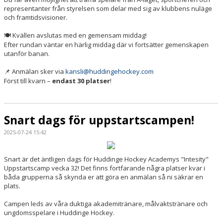
representanter från styrelsen som delar med sig av klubbens nuläge
och framtidsvisioner.
Kvällen avslutas med en gemensam middag!
🍽️
Efter rundan väntar en härlig middag där vi fortsätter gemenskapen
utanför banan.
Anmälan sker via
kansli@huddingehockey.com
📌
Först till kvarn –
endast 30 platser
!
Snart dags för uppstartscampen!
2025-07-24 15:42
Snart är det äntligen dags för Huddinge Hockey Academys "Intesity"
Uppstartscamp vecka 32! Det finns fortfarande några platser kvar i
båda grupperna så skynda er att göra en anmälan så ni säkrar en
plats.
Campen leds av våra duktiga akademitränare, målvaktstränare och
ungdomsspelare i Huddinge Hockey.