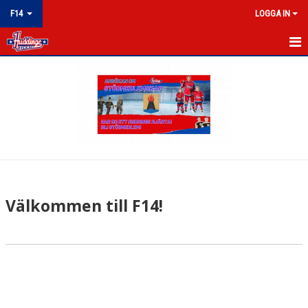
F14
LOGGA IN
F14
NYHETER
KALENDER
MATCHER
TRUPPEN
Välkommen till F14!
BILDGALLERI
DOKUMENT
KONTAKT