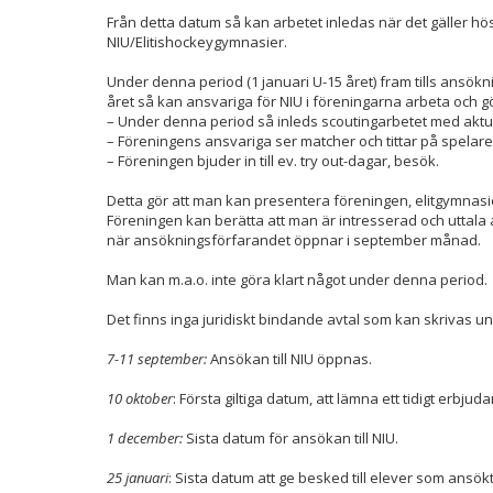
Från detta datum så kan arbetet inledas när det gäller h
NIU/Elitishockeygymnasier.
Under denna period (1 januari U-15 året) fram tills ansö
året så kan ansvariga för NIU i föreningarna arbeta och g
– Under denna period så inleds scoutingarbetet med aktuel
– Föreningens ansvariga ser matcher och tittar på spelare
– Föreningen bjuder in till ev. try out-dagar, besök.
Detta gör att man kan presentera föreningen, elitgymnasie
Föreningen kan berätta att man är intresserad och uttala a
när ansökningsförfarandet öppnar i september månad.
Man kan m.a.o. inte göra klart något under denna period.
Det finns inga juridiskt bindande avtal som kan skrivas u
7-11 september
:
Ansökan till NIU öppnas.
10 oktober
: Första giltiga datum, att lämna ett tidigt erbjuda
1 december:
Sista datum för ansökan till NIU.
25 januari
: Sista datum att ge besked till elever som ansökt t