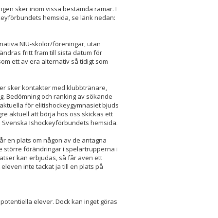
ingen sker inom vissa bestämda ramar. I
eyförbundets hemsida, se länk nedan:
rnativa NIU-skolor/föreningar, utan
dras fritt fram till sista datum för
om ett av era alternativ så tidigt som
ever sker kontakter med klubbtränare,
ing. Bedömning och ranking av sökande
aktuella för elitishockeygymnasiet bjuds
re aktuell att börja hos oss skickas ett
via Svenska Ishockeyförbundets hemsida.
e får en plats om någon av de antagna
ke större förändringar i spelartrupperna i
atser kan erbjudas, så får även ett
eleven inte tackat ja till en plats på
 potentiella elever. Dock kan inget göras