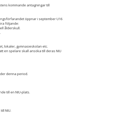
östens kommande antagningar till
kningsförfarandet öppnar i september U16
öra följande:
l ålderskull.
.
t, lokaler, gymnasieskolan etc.
tt en spelare skall ansöka till deras NIU
nder denna period.
nde till en NIU-plats.
ill NIU.