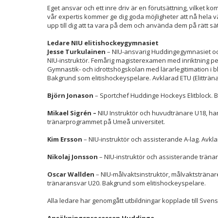
Eget ansvar och ett inre driv är en förutsättning, vilket 
vår expertis kommer ge dig goda möjligheter att nå hela vä
upp till dig att ta vara på dem och använda dem på rätt sät
Ledare NIU elitishockeygymnasiet
Jesse Turkulainen
– NIU-ansvarig Huddingegymnasiet oc
NIU-instruktör. Femårig magisterexamen med inriktning p
Gymnastik- och idrottshögskolan med lärarlegitimation i bl.
Bakgrund som elitishockeyspelare. Avklarad ETU (Elitträna
Björn Jonason
– Sportchef Huddinge Hockeys Elitblock. 
Mikael Sigrén –
NIU Instruktör och huvudtränare U18, h
tränarprogrammet på Umeå universitet.
Kim Ersson
– NIU-instruktör och assisterande A-lag. Avklar
Nikolaj Jonsson
– NIU-instruktör och assisterande träna
Oscar Wallden
– NIU-målvaktsinstruktör, målvaktstränare
tränaransvar U20. Bakgrund som elitishockeyspelare.
Alla ledare har genomgått utbildningar kopplade till Sve