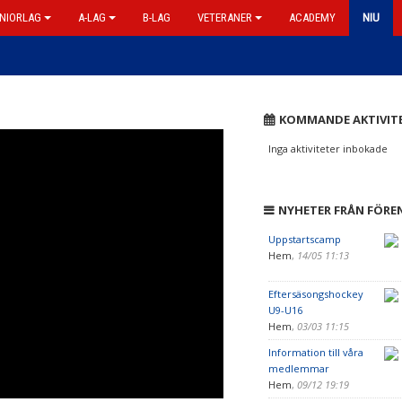
NIORLAG
A-LAG
B-LAG
VETERANER
ACADEMY
NIU
KOMMANDE AKTIVIT
Inga aktiviteter inbokade
NYHETER FRÅN FÖRE
Uppstartscamp
Hem
,
14/05 11:13
Eftersäsongshockey
U9-U16
Hem
,
03/03 11:15
Information till våra
medlemmar
Hem
,
09/12 19:19