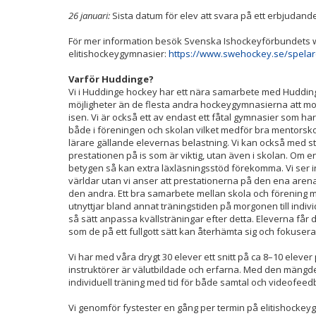
26 januari
:
Sista datum för elev att svara på ett erbjudand
För mer information besök Svenska Ishockeyförbundets 
elitishockeygymnasier:
https://www.swehockey.se/spela
Varför Huddinge?
Vi i Huddinge hockey har ett nära samarbete med Hudding
möjligheter än de flesta andra hockeygymnasierna att mo
isen. Vi är också ett av endast ett fåtal gymnasier som ha
både i föreningen och skolan vilket medför bra mentorsko
lärare gällande elevernas belastning. Vi kan också med sto
prestationen på is som är viktig, utan även i skolan. Om e
betygen så kan extra läxläsningsstöd förekomma. Vi ser 
världar utan vi anser att prestationerna på den ena aren
den andra. Ett bra samarbete mellan skola och förening 
utnyttjar bland annat träningstiden på morgonen till indivi
så sätt anpassa kvällsträningar efter detta. Eleverna får 
som de på ett fullgott sätt kan återhämta sig och fokusera
Vi har med våra drygt 30 elever ett snitt på ca 8–10 elever
instruktörer är välutbildade och erfarna. Med den mängde
individuell träning med tid för både samtal och videofeedba
Vi genomför fystester en gång per termin på elitishockey