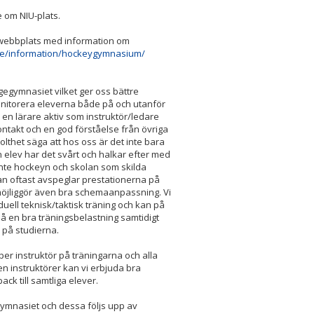
e om NIU-plats.
webbplats med information om
re/information/hockeygymnasium/
egymnasiet vilket ger oss bättre
nitorera eleverna både på och utanför
r en lärare aktiv som instruktör/ledare
ntakt och en god förståelse från övriga
lthet säga att hos oss är det inte bara
n elev har det svårt och halkar efter med
inte hockeyn och skolan som skilda
an oftast avspeglar prestationerna på
möjliggör även bra schemaanpassning. Vi
duell teknisk/taktisk träning och kan på
då en bra träningsbelastning samtidigt
 på studierna.
 per instruktör på träningarna och alla
n instruktörer kan vi erbjuda bra
ck till samtliga elever.
gymnasiet och dessa följs upp av