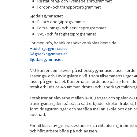
Restaurang- och livsmedelsprogrammet
Fordon- och transportprogrammet
Sjödalsgymnasiet:
El- och energiprogrammet
Försäljnings- och serviceprogrammet
VVS- och fastighetsprogrammet
För mer info, besök respektive skolas hemsida:
Huddingegymnasiet
Sågbäcksgymnasiet
Sjödalsgymnasiet
NIU-kurser som elever på ishockeygymnasiet läser fördela
Tränings- och Tävlingslära nivå 1 som tillsammans utgör
4
läser på gymnasiet. Kurserna är fördelade på tre förmid
totalt erbjuds ca 4-5 timmar idrotts- och ishockeyutbildnin
Totalt tränar eleverna mellan 8–10 gånger och spelar 2–3 m
träningsmängden på bästa sätt erbjuder skolan frukost, f
förmiddagsträningar och matlåda mellan skola och den ordi
kostnad.
För att klara av gymnasiestudier och elitsatsning inom is
och hårt arbete både på och av isen.