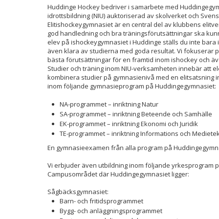
Huddinge Hockey bedriver i samarbete med Huddingegymn
idrottsbildning (NIU) auktoriserad av skolverket och Sve
Elitishockeygymnasiet är en central del av klubbens elit
god handledning och bra träningsförutsättningar ska kunna
elev på ishockeygymnasiet i Huddinge ställs du inte bara 
även klara av studierna med goda resultat. Vi fokuserar på
bästa förutsättningar för en framtid inom ishockey och äv
Studier och träning inom NIU-verksamheten innebär att el
kombinera studier på gymnasienivå med en elitsatsning ino
inom följande gymnasieprogram på Huddingegymnasiet:
NA-programmet – inriktning Natur
SA-programmet – inriktning Beteende och Samhälle
EK-programmet – inriktning Ekonomi och Juridik
TE-programmet – inriktning Informations och Mediete
En gymnasieexamen från alla program på Huddingegymna
Vi erbjuder även utbildning inom följande yrkesprogram p
Campusområdet där Huddingegymnasiet ligger:
Sågbäcksgymnasiet:
Barn- och fritidsprogrammet
Bygg- och anläggningsprogrammet