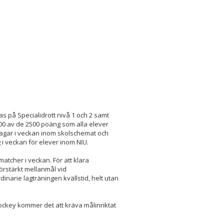
s på Specialidrott nivå 1 och 2 samt
00 av de 2500 poäng
som alla elever
dagar i veckan inom skolschemat och
g i veckan för elever inom NIU.
atcher i veckan. För att klara
örstärkt mellanmål vid
narie lagträningen kvällstid, helt utan
hockey kommer det att kräva målinriktat