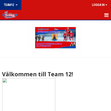
TEAM12
LOGGA IN
TEAM 12
NYHETER
KALENDER
MATCHER
TRUPPEN
Välkommen till Team 12!
BILDGALLERI
DOKUMENT
KONTAKT